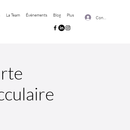
s
La Team
Événements
Blog
Plus
Connexion
rte
cculaire