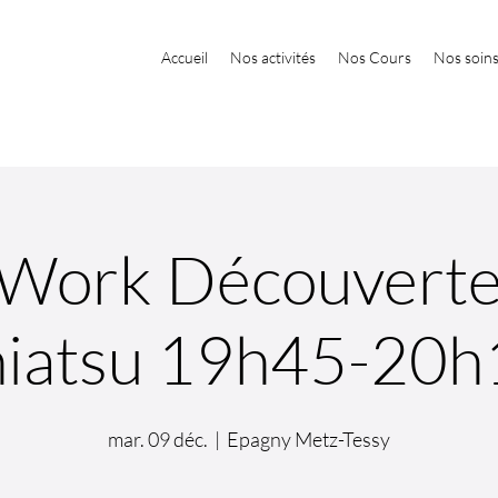
Accueil
Nos activités
Nos Cours
Nos soin
 Work Découverte 
hiatsu 19h45-20h
mar. 09 déc.
  |  
Epagny Metz-Tessy