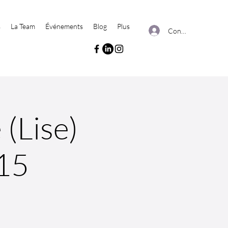
s
La Team
Événements
Blog
Plus
Connexion
(Lise)
15