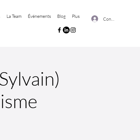
s
La Team
Événements
Blog
Plus
Connexion
Sylvain)
isme