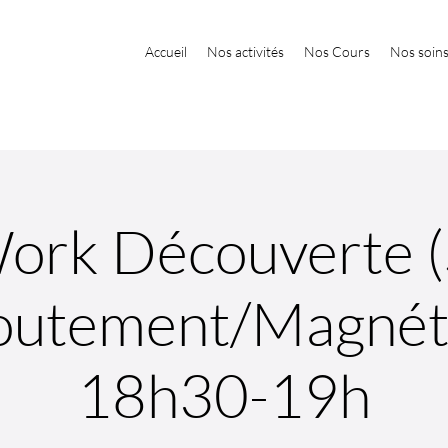
Accueil
Nos activités
Nos Cours
Nos soin
ork Découverte (
outement/Magnét
18h30-19h