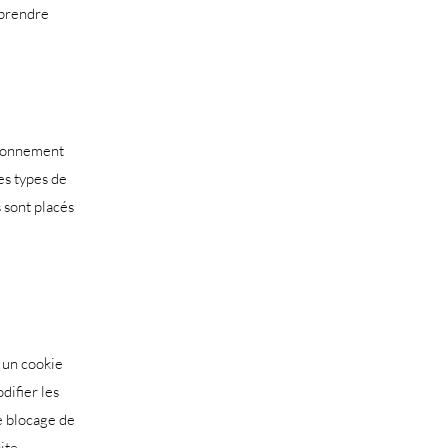
mprendre
tionnement
es types de
s sont placés
d un cookie
difier les
e blocage de
ite.