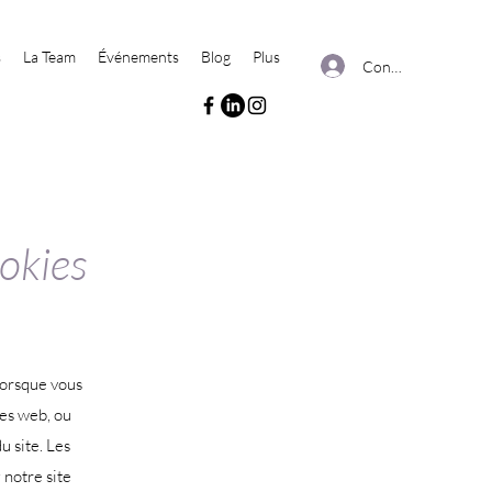
s
La Team
Événements
Blog
Plus
Connexion
ookies
 lorsque vous
tes web, ou
u site. Les
 notre site