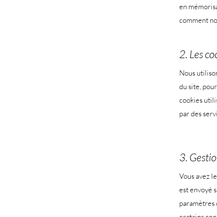
en mémorisa
comment notr
2. Les co
Nous utiliso
du site, pou
cookies util
par des serv
3. Gestio
Vous avez le
est envoyé s
paramètres d
certains coo