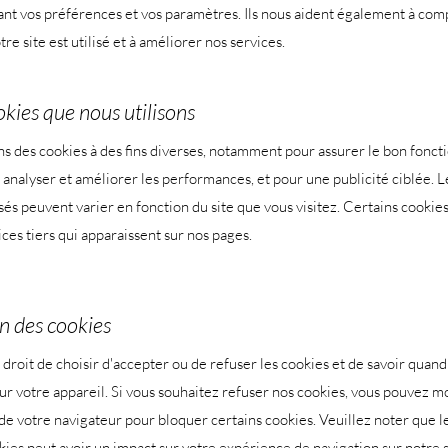
nt vos préférences et vos paramètres. Ils nous aident également à co
e site est utilisé et à améliorer nos services.
okies que nous utilisons
ns des cookies à des fins diverses, notamment pour assurer le bon fonc
r analyser et améliorer les performances, et pour une publicité ciblée. L
isés peuvent varier en fonction du site que vous visitez. Certains cookie
ices tiers qui apparaissent sur nos pages.
n des cookies
 droit de choisir d'accepter ou de refuser les cookies et de savoir quan
ur votre appareil. Si vous souhaitez refuser nos cookies, vous pouvez mo
e votre navigateur pour bloquer certains cookies. Veuillez noter que l
kies peut avoir un impact sur votre expérience de navigation sur notre s