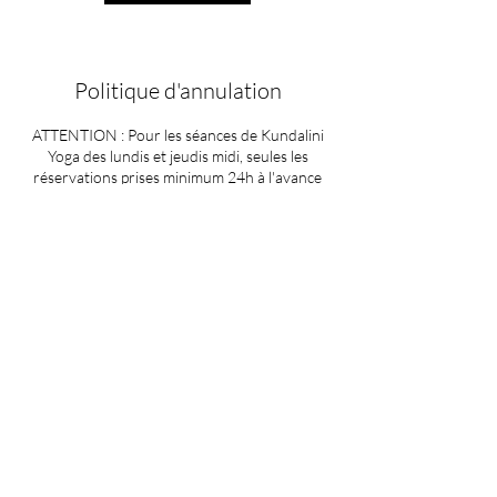
Politique d'annulation
ATTENTION : Pour les séances de Kundalini
Yoga des lundis et jeudis midi, seules les
réservations prises minimum 24h à l'avance
seront prises en compte, merci de votre
comprehension
Coordonnées
Soul in Motion
247 Route de Bellegarde, Épagny-Metz-Tessy,
France